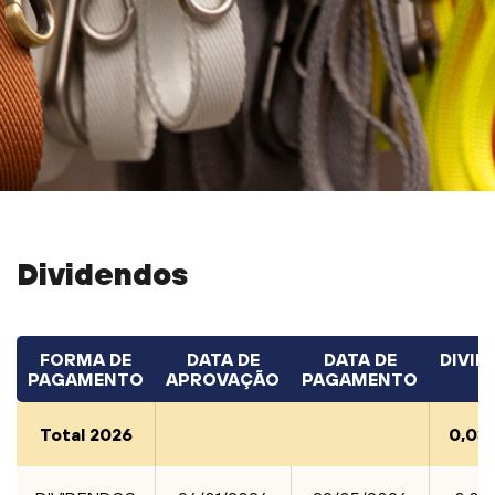
Dividendos
FORMA DE
DATA DE
DATA DE
DIVI
PAGAMENTO
APROVAÇÃO
PAGAMENTO
Total 2026
0,03
Seu nome