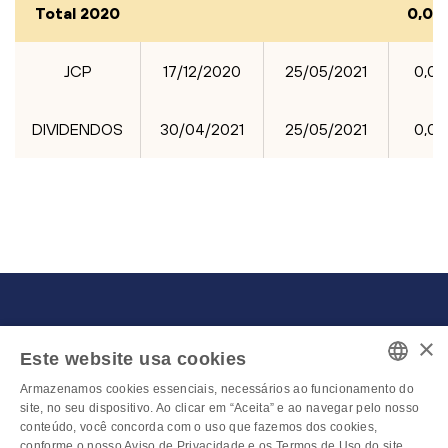
Total 2020
0,03
JCP
17/12/2020
25/05/2021
0,0
DIVIDENDOS
30/04/2021
25/05/2021
0,0
×
Este website usa cookies
Armazenamos cookies essenciais, necessários ao funcionamento do
União Pet Participações S.A.
PORTUGUESE
site, no seu dispositivo. Ao clicar em “Aceita” e ao navegar pelo nosso
53.153.938/0001-08
conteúdo, você concorda com o uso que fazemos dos cookies,
ENGLISH
conforme o nosso Aviso de Privacidade e os Termos de Uso do site.
Rua Manoel Velasco, nº 90/96, Vila Hamburguesa, São Paulo, SP,