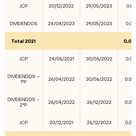
JCP
20/12/2022
29/05/2023
0,0
Li e aceito a
Política de privacidade e Termos
de Uso.
DIVIDENDOS
24/04/2023
29/05/2023
0,01
Limpar
Enviar
Total 2021
0,04
JCP
24/06/2021
30/06/2022
0,0
DIVIDENDOS –
26/04/2022
30/06/2022
0,00
1ªP
DIVIDENDOS –
26/04/2022
26/12/2022
0,00
2ªP
JCP
20/12/2021
26/12/2022
0,02