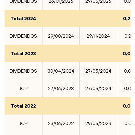
DIVIDENDOS
26/01/2026
29/05/2026
0,03
Total 2024
0,28
E-mail
DIVIDENDOS
29/08/2024
29/11/2024
0,28
Empresa
Total 2023
0,00
Selecione
DIVIDENDOS
30/04/2024
27/05/2024
0,00
JCP
27/06/2023
27/05/2024
0,00
Grupos
Total 2022
0,02
JCP
23/06/2022
29/05/2023
0,00