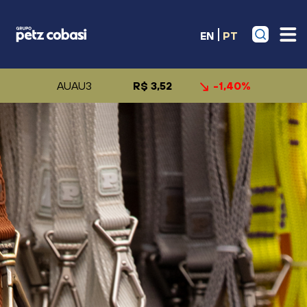
EN
PT
AUAU3
R$ 3,52
-1,40%